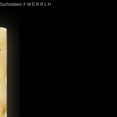
e Buchstaben: F W E R R L H