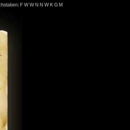
Buchstaben: F W W N N W K G M